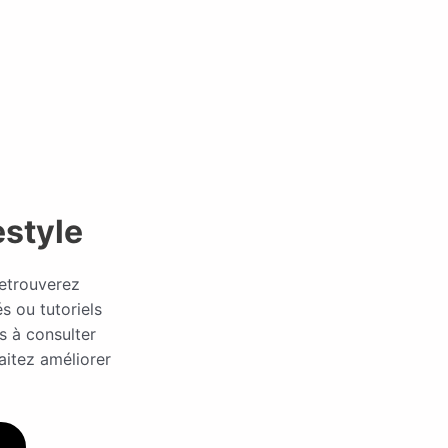
estyle
retrouverez
és ou tutoriels
as à consulter
aitez améliorer